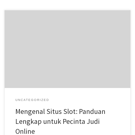
Pengenalan ke Dunia Situs Slot Di era digital ini, situs slot telah
menjadi salah satu pilihan favorit bagi para penggemar judi online.
Dari kenyamanan rumah hingga aksesibilitas 24/7, situs slot
menawarkan semua yang dibutuhkan oleh para pemain. Dalam
artikel ini, kita akan menjelajahi berbagai aspek dari dunia judi
online, mulai […]
UNCATEGORIZED
Mengenal Situs Slot: Panduan
Lengkap untuk Pecinta Judi
Online