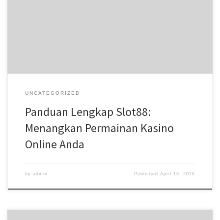
populer. Dengan beragam pilihan permainan dan peluang besar
untuk menang, tidak heran jika banyak pemain tertarik untuk
mencobanya. Dari slot yang penuh warna hingga permainan poker
yang menegangkan, Slot88 menawarkan pengalaman yang […]
UNCATEGORIZED
Panduan Lengkap Slot88:
Menangkan Permainan Kasino
Online Anda
by
admin
Published
April 13, 2026