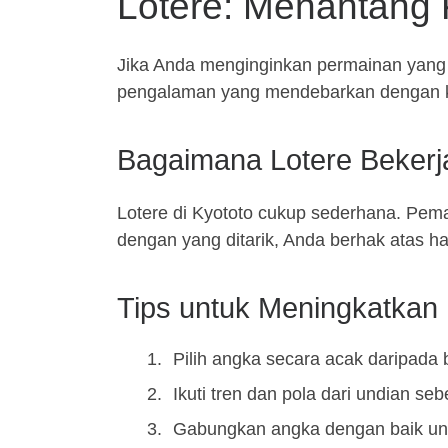
Lotere: Menantang
Jika Anda menginginkan permainan yang 
pengalaman yang mendebarkan dengan 
Bagaimana Lotere Bekerj
Lotere di Kyototo cukup sederhana. Pema
dengan yang ditarik, Anda berhak atas h
Tips untuk Meningkatkan
Pilih angka secara acak daripada 
Ikuti tren dan pola dari undian se
Gabungkan angka dengan baik un