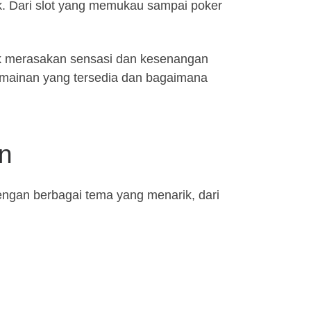
. Dari slot yang memukau sampai poker
tuk merasakan sensasi dan kesenangan
permainan yang tersedia dan bagaimana
n
Dengan berbagai tema yang menarik, dari