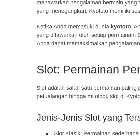
menawarkan pengalaman bermain yang ta
yang menegangkan, Kyototo memiliki ses
Ketika Anda memasuki dunia
kyototo
, A
yang ditawarkan oleh setiap permainan. D
Anda dapat memaksimalkan pengalaman
Slot: Permainan P
Slot adalah salah satu permainan paling 
petualangan hingga mitologi, slot di Kyo
Jenis-Jenis Slot yang Ter
Slot Klasik: Permainan sederhana