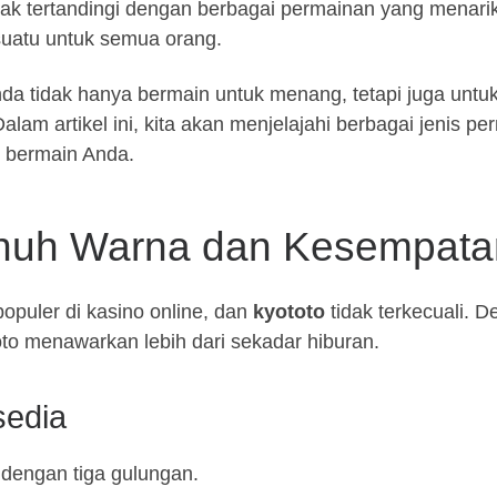
k tertandingi dengan berbagai permainan yang menarik
uatu untuk semua orang.
nda tidak hanya bermain untuk menang, tetapi juga un
alam artikel ini, kita akan menjelajahi berbagai jenis 
 bermain Anda.
enuh Warna dan Kesempata
populer di kasino online, dan
kyototo
tidak terkecuali. 
toto menawarkan lebih dari sekadar hiburan.
sedia
 dengan tiga gulungan.