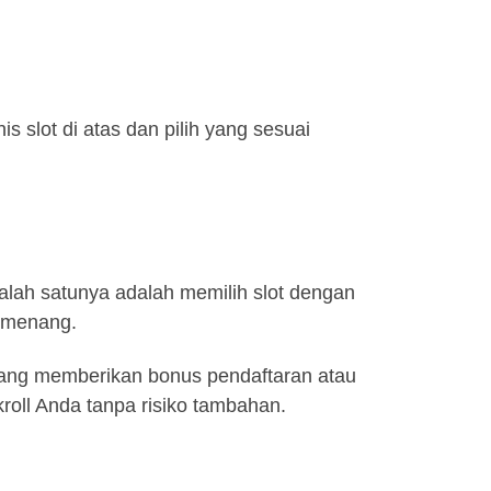
 slot di atas dan pilih yang sesuai
alah satunya adalah memilih slot dengan
k menang.
yang memberikan bonus pendaftaran atau
roll Anda tanpa risiko tambahan.