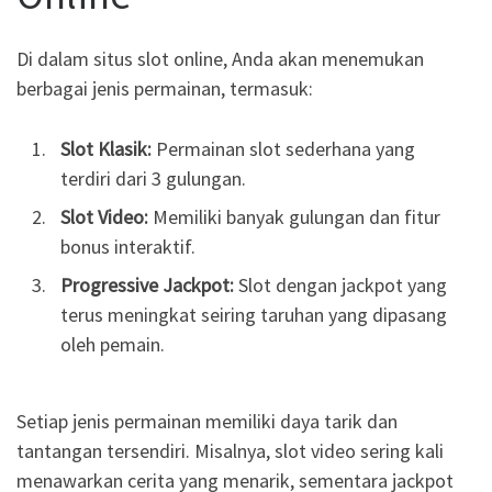
Di dalam situs slot online, Anda akan menemukan
berbagai jenis permainan, termasuk:
Slot Klasik:
Permainan slot sederhana yang
terdiri dari 3 gulungan.
Slot Video:
Memiliki banyak gulungan dan fitur
bonus interaktif.
Progressive Jackpot:
Slot dengan jackpot yang
terus meningkat seiring taruhan yang dipasang
oleh pemain.
Setiap jenis permainan memiliki daya tarik dan
tantangan tersendiri. Misalnya, slot video sering kali
menawarkan cerita yang menarik, sementara jackpot