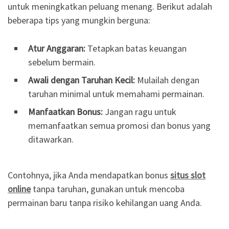
untuk meningkatkan peluang menang. Berikut adalah
beberapa tips yang mungkin berguna:
Atur Anggaran:
Tetapkan batas keuangan
sebelum bermain.
Awali dengan Taruhan Kecil:
Mulailah dengan
taruhan minimal untuk memahami permainan.
Manfaatkan Bonus:
Jangan ragu untuk
memanfaatkan semua promosi dan bonus yang
ditawarkan.
Contohnya, jika Anda mendapatkan bonus
situs slot
online
tanpa taruhan, gunakan untuk mencoba
permainan baru tanpa risiko kehilangan uang Anda.