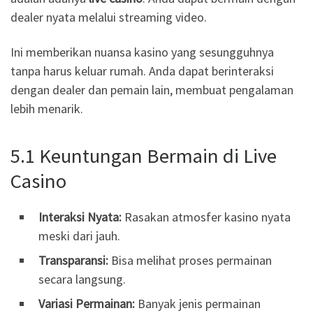
dealer nyata melalui streaming video.
Ini memberikan nuansa kasino yang sesungguhnya
tanpa harus keluar rumah. Anda dapat berinteraksi
dengan dealer dan pemain lain, membuat pengalaman
lebih menarik.
5.1 Keuntungan Bermain di Live
Casino
Interaksi Nyata:
Rasakan atmosfer kasino nyata
meski dari jauh.
Transparansi:
Bisa melihat proses permainan
secara langsung.
Variasi Permainan:
Banyak jenis permainan