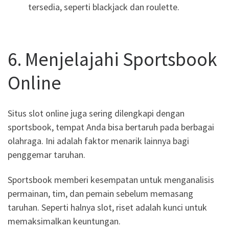
tersedia, seperti blackjack dan roulette.
6. Menjelajahi Sportsbook
Online
Situs slot online juga sering dilengkapi dengan
sportsbook, tempat Anda bisa bertaruh pada berbagai
olahraga. Ini adalah faktor menarik lainnya bagi
penggemar taruhan.
Sportsbook memberi kesempatan untuk menganalisis
permainan, tim, dan pemain sebelum memasang
taruhan. Seperti halnya slot, riset adalah kunci untuk
memaksimalkan keuntungan.