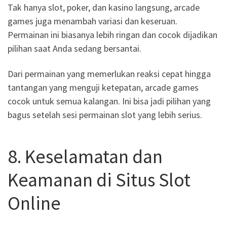
Tak hanya slot, poker, dan kasino langsung, arcade
games juga menambah variasi dan keseruan.
Permainan ini biasanya lebih ringan dan cocok dijadikan
pilihan saat Anda sedang bersantai.
Dari permainan yang memerlukan reaksi cepat hingga
tantangan yang menguji ketepatan, arcade games
cocok untuk semua kalangan. Ini bisa jadi pilihan yang
bagus setelah sesi permainan slot yang lebih serius.
8. Keselamatan dan
Keamanan di Situs Slot
Online