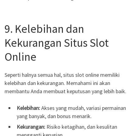
9. Kelebihan dan
Kekurangan Situs Slot
Online
Seperti halnya semua hal, situs slot online memiliki
kelebihan dan kekurangan. Memahami ini akan
membantu Anda membuat keputusan yang lebih baik.
Kelebihan:
Akses yang mudah, variasi permainan
yang banyak, dan bonus menarik.
Kekurangan:
Risiko ketagihan, dan kesulitan
mengganti kerugian.