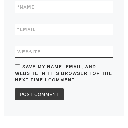
*
NAME
*
EMAIL
WEBSITE
SAVE MY NAME, EMAIL, AND
WEBSITE IN THIS BROWSER FOR THE
NEXT TIME I COMMENT.